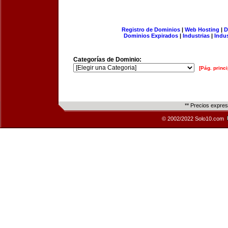
Registro de Dominios
|
Web Hosting
|
D
Dominios Expirados
|
Industrias
|
Indu
Categorías de Dominio:
[Pág. princi
** Precios expre
© 2002/2022 Solo10.com